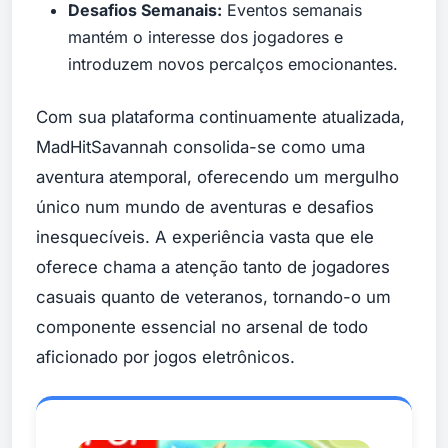
Desafios Semanais:
Eventos semanais
mantém o interesse dos jogadores e
introduzem novos percalços emocionantes.
Com sua plataforma continuamente atualizada,
MadHitSavannah consolida-se como uma
aventura atemporal, oferecendo um mergulho
único num mundo de aventuras e desafios
inesquecíveis. A experiência vasta que ele
oferece chama a atenção tanto de jogadores
casuais quanto de veteranos, tornando-o um
componente essencial no arsenal de todo
aficionado por jogos eletrônicos.