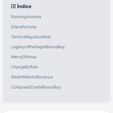
Índice
RunningAnimals
EllensFortune
TenTonWaysGoldfish
LegacyoftheSagesBonusBuy
MerryGiftmas
ChargeBuffalo
MadHitMarlinBonanza
CollapsedCastleBonusBuy