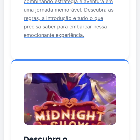
combinando estratégia e aventura em
uma jornada memorável. Descubra as
regras, a introdução e tudo o que
precisa saber para embarcar nessa
emocionante experiência.
Descubra o