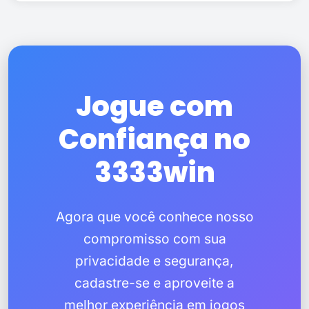
Jogue com
Confiança no
3333win
Agora que você conhece nosso
compromisso com sua
privacidade e segurança,
cadastre-se e aproveite a
melhor experiência em jogos