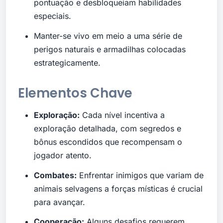
pontuação e desbloqueiam habilidades
especiais.
Manter-se vivo em meio a uma série de
perigos naturais e armadilhas colocadas
estrategicamente.
Elementos Chave
Exploração:
Cada nível incentiva a
exploração detalhada, com segredos e
bônus escondidos que recompensam o
jogador atento.
Combates:
Enfrentar inimigos que variam de
animais selvagens a forças místicas é crucial
para avançar.
Cooperação:
Alguns desafios requerem