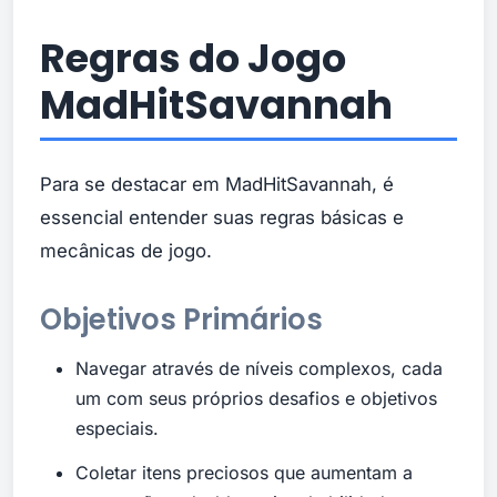
Regras do Jogo
MadHitSavannah
Para se destacar em MadHitSavannah, é
essencial entender suas regras básicas e
mecânicas de jogo.
Objetivos Primários
Navegar através de níveis complexos, cada
um com seus próprios desafios e objetivos
especiais.
Coletar itens preciosos que aumentam a