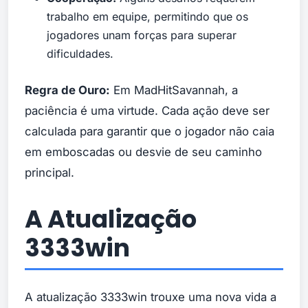
trabalho em equipe, permitindo que os
jogadores unam forças para superar
dificuldades.
Regra de Ouro:
Em MadHitSavannah, a
paciência é uma virtude. Cada ação deve ser
calculada para garantir que o jogador não caia
em emboscadas ou desvie de seu caminho
principal.
A Atualização
3333win
A atualização 3333win trouxe uma nova vida a