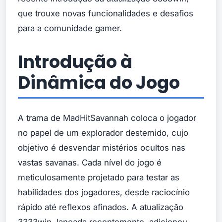
que trouxe novas funcionalidades e desafios
para a comunidade gamer.
Introdução à
Dinâmica do Jogo
A trama de MadHitSavannah coloca o jogador
no papel de um explorador destemido, cujo
objetivo é desvendar mistérios ocultos nas
vastas savanas. Cada nível do jogo é
meticulosamente projetado para testar as
habilidades dos jogadores, desde raciocínio
rápido até reflexos afinados. A atualização
3333win, lançada recentemente, adicionou