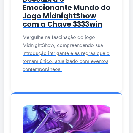
Emocionante Mundo do
Jogo MidnightShow
com a Chave 3333win
Mergulhe na fascinação do jogo
MidnightShow, compreendendo sua
introdução intrigante e as regras que o
tornam único, atualizado com eventos
contemporâneos.