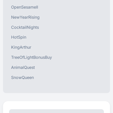
OpenSesameII
NewYearRising
CocktailNights
HotSpin
KingArthur
TreeOfLightBonusBuy
AnimalQuest
SnowQueen