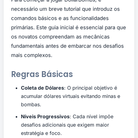
necessário um breve tutorial que introduz os
comandos básicos e as funcionalidades
primárias. Este guia inicial é essencial para que
os novatos compreendam as mecânicas
fundamentais antes de embarcar nos desafios
mais complexos.
Regras Básicas
Coleta de Dólares
: O principal objetivo é
acumular dólares virtuais evitando minas e
bombas.
Níveis Progressivos
: Cada nível impõe
desafios adicionais que exigem maior
estratégia e foco.