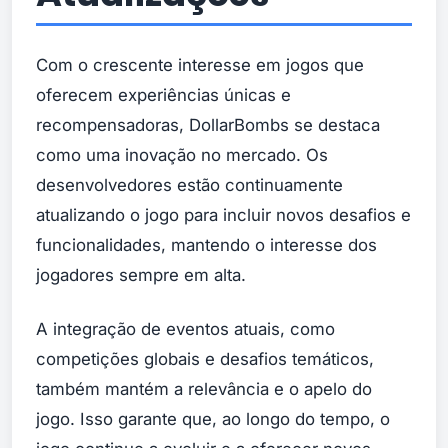
Com o crescente interesse em jogos que
oferecem experiências únicas e
recompensadoras, DollarBombs se destaca
como uma inovação no mercado. Os
desenvolvedores estão continuamente
atualizando o jogo para incluir novos desafios e
funcionalidades, mantendo o interesse dos
jogadores sempre em alta.
A integração de eventos atuais, como
competições globais e desafios temáticos,
também mantém a relevância e o apelo do
jogo. Isso garante que, ao longo do tempo, o