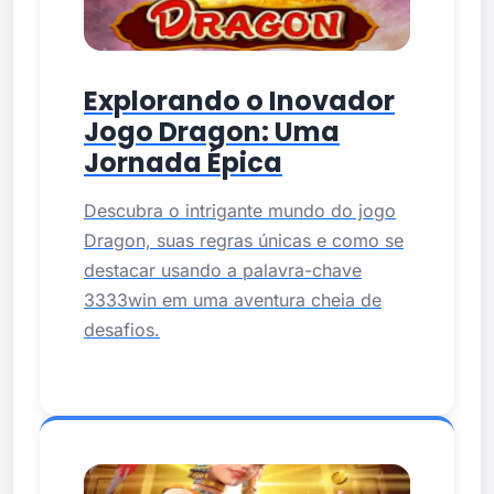
Explorando o Inovador
Jogo Dragon: Uma
Jornada Épica
Descubra o intrigante mundo do jogo
Dragon, suas regras únicas e como se
destacar usando a palavra-chave
3333win em uma aventura cheia de
desafios.