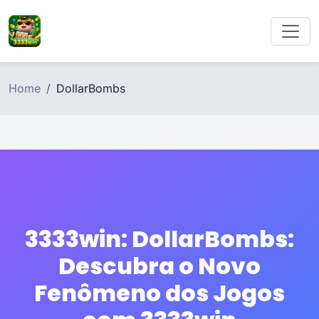
Home
DollarBombs
3333win: DollarBombs:
Descubra o Novo
Fenômeno dos Jogos