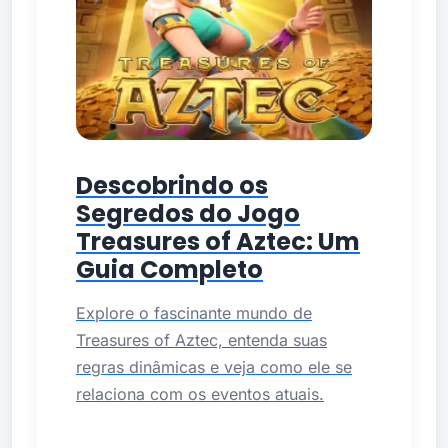
Descobrindo os
Segredos do Jogo
Treasures of Aztec: Um
Guia Completo
Explore o fascinante mundo de
Treasures of Aztec, entenda suas
regras dinâmicas e veja como ele se
relaciona com os eventos atuais.