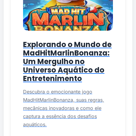
Explorando o Mundo de
MadHitMarlinBonanza:
Um Mergulho no
Universo Aquático do
Entretenimento
Descubra o emocionante jogo
MadHitMarlinBonanza, suas regras,
mecânicas inovadoras e como ele
captura a essência dos desafios
aquáticos.