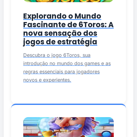
Explorando o Mundo
Fascinante de 6Toros: A
nova sensação dos
jogos de estratégia
Descubra o jogo 6Toros, sua
introdução no mundo dos games e as
regras essenciais para jogadores
novos e experientes.