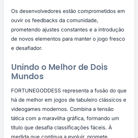
Os desenvolvedores estão comprometidos em
ouvir os feedbacks da comunidade,
prometendo ajustes constantes e a introdução
de novos elementos para manter o jogo fresco
e desafiador.
Unindo o Melhor de Dois
Mundos
FORTUNEGODDESS representa a fusão do que
há de melhor em jogos de tabuleiro clássicos e
videogames modernos. Combina a tensão
tática com a maravilha gráfica, formando um
título que desafia classificações fáceis. À
medida que continua a evoluir, promete