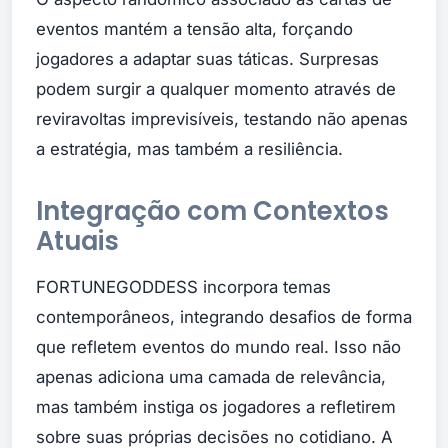
eventos mantém a tensão alta, forçando
jogadores a adaptar suas táticas. Surpresas
podem surgir a qualquer momento através de
reviravoltas imprevisíveis, testando não apenas
a estratégia, mas também a resiliência.
Integração com Contextos
Atuais
FORTUNEGODDESS incorpora temas
contemporâneos, integrando desafios de forma
que refletem eventos do mundo real. Isso não
apenas adiciona uma camada de relevância,
mas também instiga os jogadores a refletirem
sobre suas próprias decisões no cotidiano. A