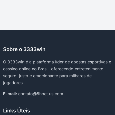
Sobre o 3333win
O 3333win é a plataforma líder de apostas esportivas e
cassino online no Brasil, oferecendo entretenimento
seguro, justo e emocionante para milhares de
jogadores.
E-mail:
contato@5hbet.us.com
Links Úteis