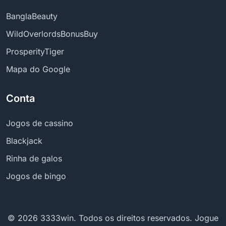
BanglaBeauty
WildOverlordsBonusBuy
ProsperityTiger
Mapa do Google
Conta
Jogos de cassino
Blackjack
Rinha de galos
Jogos de bingo
© 2026 3333win. Todos os direitos reservados. Jogue