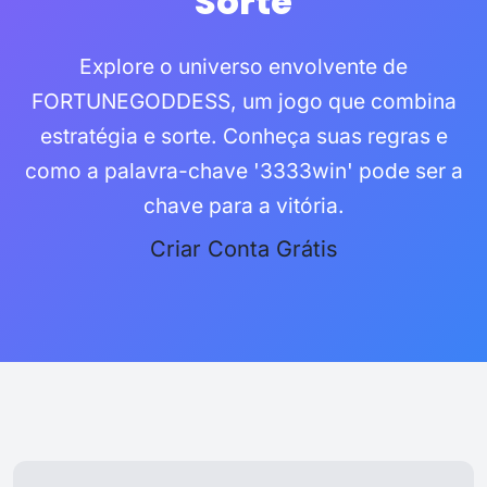
Sorte
Explore o universo envolvente de
FORTUNEGODDESS, um jogo que combina
estratégia e sorte. Conheça suas regras e
como a palavra-chave '3333win' pode ser a
chave para a vitória.
Criar Conta Grátis