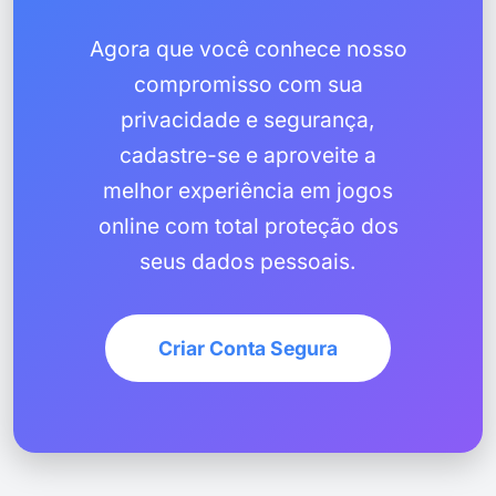
Agora que você conhece nosso
compromisso com sua
privacidade e segurança,
cadastre-se e aproveite a
melhor experiência em jogos
online com total proteção dos
seus dados pessoais.
Criar Conta Segura