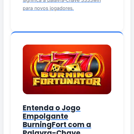
para novos jogadores.
Entenda o Jogo
Empolgante
BurningFort com a
Palavra-Chave