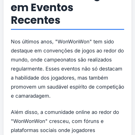
em Eventos
Recentes
Nos últimos anos, "WonWonWon" tem sido
destaque em convenções de jogos ao redor do
mundo, onde campeonatos são realizados
regularmente. Esses eventos não só destacam
a habilidade dos jogadores, mas também
promovem um saudável espírito de competição
e camaradagem.
Além disso, a comunidade online ao redor do
"WonWonWon" cresceu, com fóruns e
plataformas sociais onde jogadores