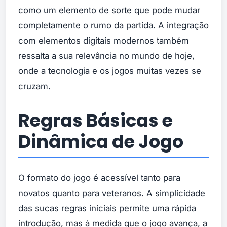
como um elemento de sorte que pode mudar
completamente o rumo da partida. A integração
com elementos digitais modernos também
ressalta a sua relevância no mundo de hoje,
onde a tecnologia e os jogos muitas vezes se
cruzam.
Regras Básicas e
Dinâmica de Jogo
O formato do jogo é acessível tanto para
novatos quanto para veteranos. A simplicidade
das sucas regras iniciais permite uma rápida
introdução, mas à medida que o jogo avança, a