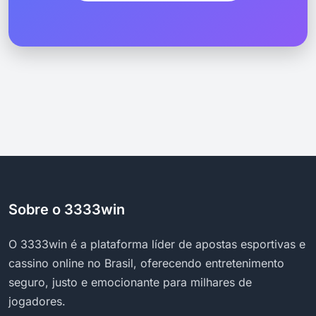
Sobre o 3333win
O 3333win é a plataforma líder de apostas esportivas e
cassino online no Brasil, oferecendo entretenimento
seguro, justo e emocionante para milhares de
jogadores.