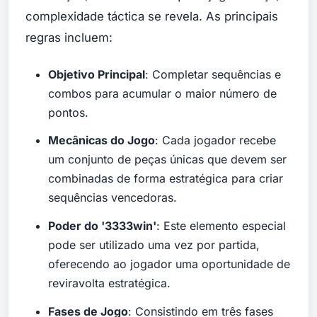
complexidade táctica se revela. As principais
regras incluem:
Objetivo Principal
: Completar sequências e
combos para acumular o maior número de
pontos.
Mecânicas do Jogo
: Cada jogador recebe
um conjunto de peças únicas que devem ser
combinadas de forma estratégica para criar
sequências vencedoras.
Poder do '3333win'
: Este elemento especial
pode ser utilizado uma vez por partida,
oferecendo ao jogador uma oportunidade de
reviravolta estratégica.
Fases de Jogo
: Consistindo em três fases