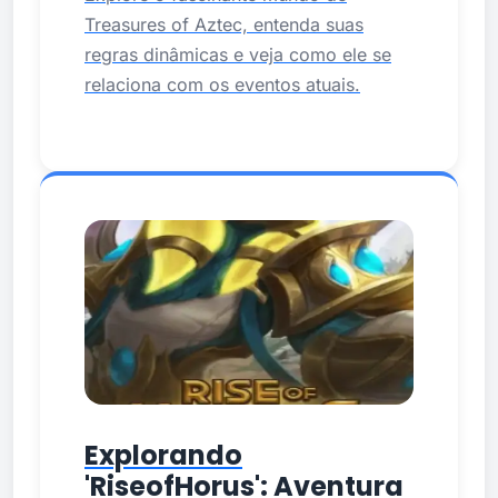
Treasures of Aztec, entenda suas
regras dinâmicas e veja como ele se
relaciona com os eventos atuais.
Explorando
'RiseofHorus': Aventura