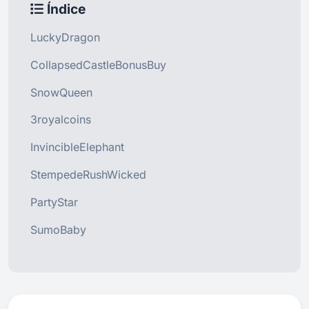
Índice
LuckyDragon
CollapsedCastleBonusBuy
SnowQueen
3royalcoins
InvincibleElephant
StempedeRushWicked
PartyStar
SumoBaby