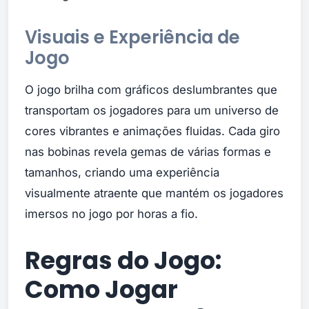
Visuais e Experiência de
Jogo
O jogo brilha com gráficos deslumbrantes que
transportam os jogadores para um universo de
cores vibrantes e animações fluidas. Cada giro
nas bobinas revela gemas de várias formas e
tamanhos, criando uma experiência
visualmente atraente que mantém os jogadores
imersos no jogo por horas a fio.
Regras do Jogo:
Como Jogar