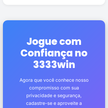
Jogue com
Confiança no
3333win
Agora que você conhece nosso
compromisso com sua
privacidade e segurança,
cadastre-se e aproveite a