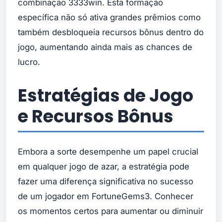
combinação 3333win. Esta formação
específica não só ativa grandes prêmios como
também desbloqueia recursos bônus dentro do
jogo, aumentando ainda mais as chances de
lucro.
Estratégias de Jogo
e Recursos Bônus
Embora a sorte desempenhe um papel crucial
em qualquer jogo de azar, a estratégia pode
fazer uma diferença significativa no sucesso
de um jogador em FortuneGems3. Conhecer
os momentos certos para aumentar ou diminuir