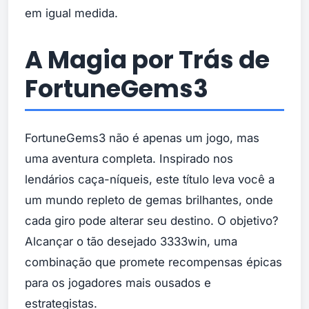
em igual medida.
A Magia por Trás de
FortuneGems3
FortuneGems3 não é apenas um jogo, mas
uma aventura completa. Inspirado nos
lendários caça-níqueis, este título leva você a
um mundo repleto de gemas brilhantes, onde
cada giro pode alterar seu destino. O objetivo?
Alcançar o tão desejado 3333win, uma
combinação que promete recompensas épicas
para os jogadores mais ousados e
estrategistas.