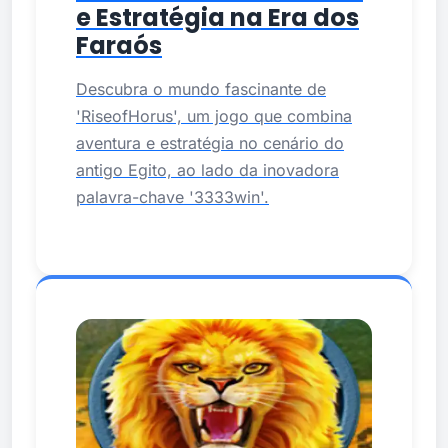
e Estratégia na Era dos
Faraós
Descubra o mundo fascinante de
'RiseofHorus', um jogo que combina
aventura e estratégia no cenário do
antigo Egito, ao lado da inovadora
palavra-chave '3333win'.