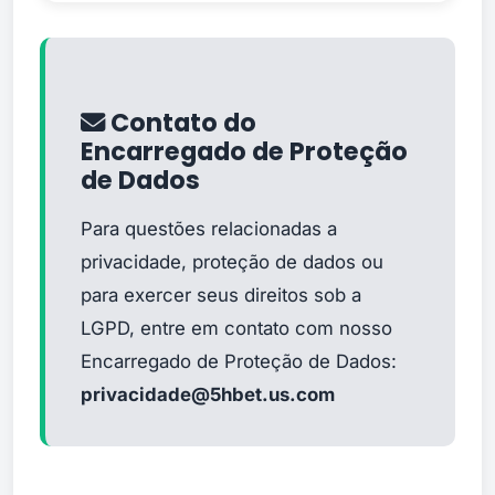
Contato do
Encarregado de Proteção
de Dados
Para questões relacionadas a
privacidade, proteção de dados ou
para exercer seus direitos sob a
LGPD, entre em contato com nosso
Encarregado de Proteção de Dados:
privacidade@5hbet.us.com