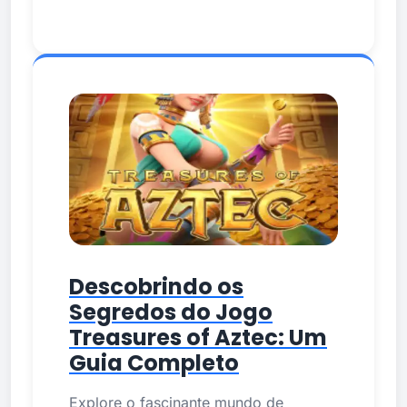
Descobrindo os
Segredos do Jogo
Treasures of Aztec: Um
Guia Completo
Explore o fascinante mundo de