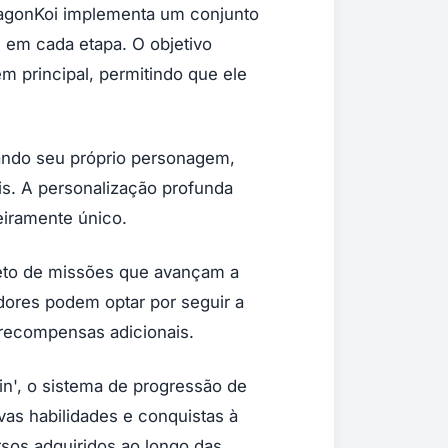
DragonKoi implementa um conjunto
 em cada etapa. O objetivo
em principal, permitindo que ele
ndo seu próprio personagem,
is. A personalização profunda
eiramente único.
eto de missões que avançam a
adores podem optar por seguir a
 recompensas adicionais.
n', o sistema de progressão de
as habilidades e conquistas à
rsos adquiridos ao longo das