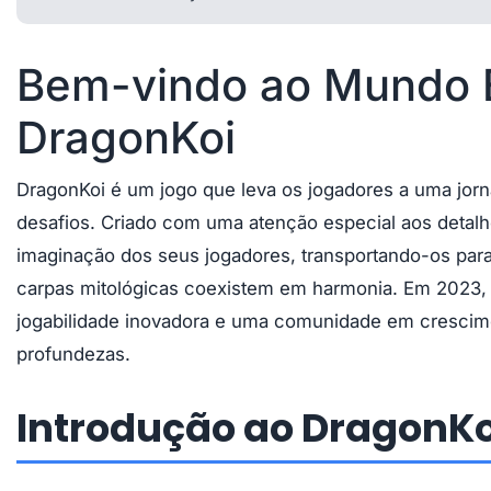
Bem-vindo ao Mundo 
DragonKoi
DragonKoi é um jogo que leva os jogadores a uma jorn
desafios. Criado com uma atenção especial aos detalhe
imaginação dos seus jogadores, transportando-os par
carpas mitológicas coexistem em harmonia. Em 2023,
jogabilidade inovadora e uma comunidade em crescime
profundezas.
Introdução ao DragonKo