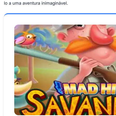
lo a uma aventura inimaginável.