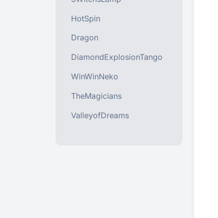
HotSpin
Dragon
DiamondExplosionTango
WinWinNeko
TheMagicians
ValleyofDreams