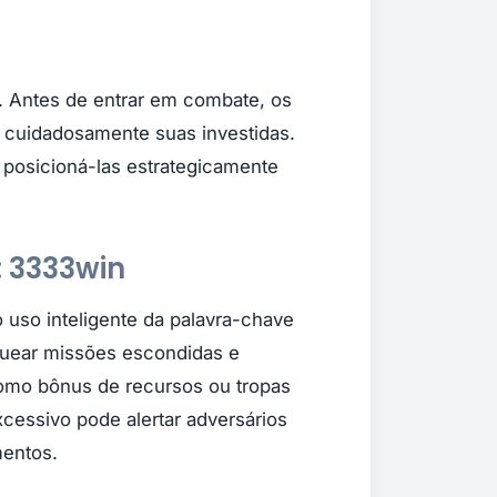
. Antes de entrar em combate, os
r cuidadosamente suas investidas.
posicioná-las estrategicamente
: 3333win
uso inteligente da palavra-chave
quear missões escondidas e
como bônus de recursos ou tropas
cessivo pode alertar adversários
mentos.