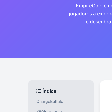
EmpireGold é um
jogadores a explor
e descubra
Índice
ChargeBuffalo
3WitchsLamp