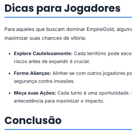
Dicas para Jogadores
Para aqueles que buscam dominar EmpireGold, alguma
maximizar suas chances de vitória:
Explore Cautelosamente:
Cada território pode escon
riscos antes de expandir é crucial.
Forme Alianças:
Alinhar-se com outros jogadores po
segurança contra invasões.
Meça suas Ações:
Cada turno é uma oportunidade.
antecedência para maximizar o impacto.
Conclusão