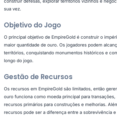
construir defesas, explorar territórios vizinhos e nego
sua vez.
Objetivo do Jogo
O principal objetivo de EmpireGold é construir o impé
maior quantidade de ouro. Os jogadores podem alcanç
territórios, conquistando monumentos históricos e c
longo do jogo.
Gestão de Recursos
Os recursos em EmpireGold são limitados, então geren
ouro funciona como moeda principal para transações,
recursos primários para construções e melhorias. Além
recursos pode ser a diferença entre a sobrevivência e 