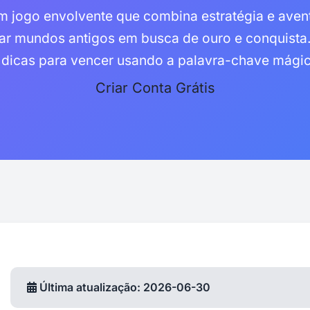
 jogo envolvente que combina estratégia e aven
ar mundos antigos em busca de ouro e conquista
 dicas para vencer usando a palavra-chave mági
Criar Conta Grátis
Última atualização: 2026-06-30