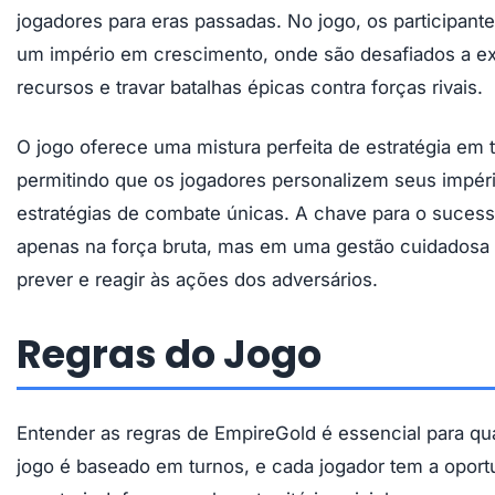
jogadores para eras passadas. No jogo, os participan
um império em crescimento, onde são desafiados a exp
recursos e travar batalhas épicas contra forças rivais.
O jogo oferece uma mistura perfeita de estratégia em
permitindo que os jogadores personalizem seus impér
estratégias de combate únicas. A chave para o suces
apenas na força bruta, mas em uma gestão cuidadosa
prever e reagir às ações dos adversários.
Regras do Jogo
Entender as regras de EmpireGold é essencial para qua
jogo é baseado em turnos, e cada jogador tem a oport