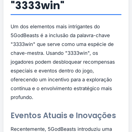
"3333win"
Um dos elementos mais intrigantes do
5GodBeasts é a inclusão da palavra-chave
"3333win" que serve como uma espécie de
chave-mestra. Usando "3333win", os
jogadores podem desbloquear recompensas
especiais e eventos dentro do jogo,
oferecendo um incentivo para a exploração
contínua e o envolvimento estratégico mais
profundo.
Eventos Atuais e Inovações
Recentemente, 5GodBeasts introduziu uma