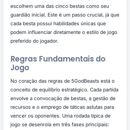
escolhem uma das cinco bestas como seu
guardião inicial. Este é um passo crucial, já que
cada besta possui habilidades únicas que
podem influenciar diretamente o estilo de jogo
preferido do jogador.
Regras Fundamentais do
Jogo
No coração das regras de 5GodBeasts está o
conceito de equilíbrio estratégico. Cada partida
envolve a convocação de bestas, a gestão de
recursos e o emprego de táticas astutas para
vencer os oponentes. Uma rodada típica de
jogo se desenrola em três fases principais: