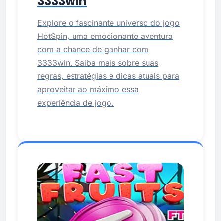
3333win
Explore o fascinante universo do jogo
HotSpin, uma emocionante aventura
com a chance de ganhar com
3333win. Saiba mais sobre suas
regras, estratégias e dicas atuais para
aproveitar ao máximo essa
experiência de jogo.