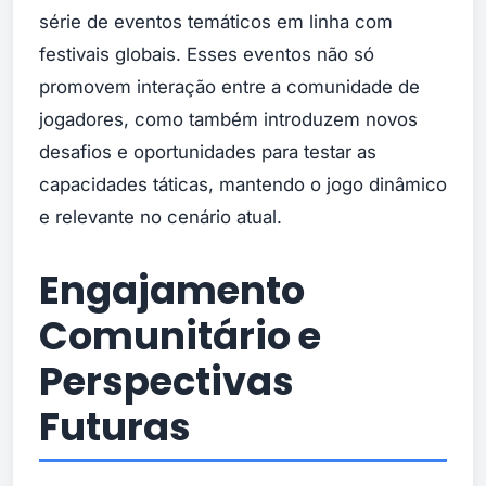
série de eventos temáticos em linha com
festivais globais. Esses eventos não só
promovem interação entre a comunidade de
jogadores, como também introduzem novos
desafios e oportunidades para testar as
capacidades táticas, mantendo o jogo dinâmico
e relevante no cenário atual.
Engajamento
Comunitário e
Perspectivas
Futuras