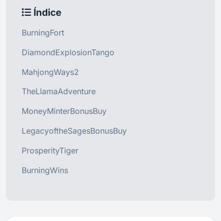
Índice
BurningFort
DiamondExplosionTango
MahjongWays2
TheLlamaAdventure
MoneyMinterBonusBuy
LegacyoftheSagesBonusBuy
ProsperityTiger
BurningWins