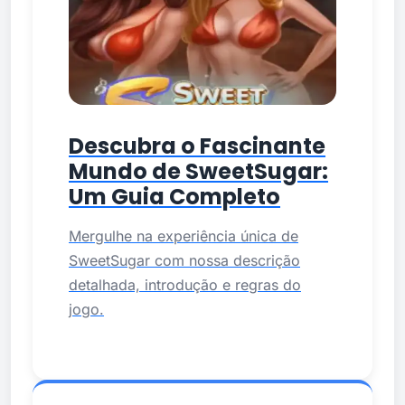
Descubra o Fascinante
Mundo de SweetSugar:
Um Guia Completo
Mergulhe na experiência única de
SweetSugar com nossa descrição
detalhada, introdução e regras do
jogo.