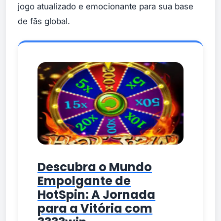
jogo atualizado e emocionante para sua base
de fãs global.
Descubra o Mundo
Empolgante de
HotSpin: A Jornada
para a Vitória com