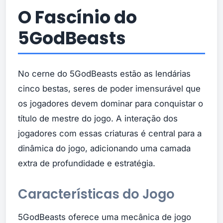
O Fascínio do
5GodBeasts
No cerne do 5GodBeasts estão as lendárias
cinco bestas, seres de poder imensurável que
os jogadores devem dominar para conquistar o
título de mestre do jogo. A interação dos
jogadores com essas criaturas é central para a
dinâmica do jogo, adicionando uma camada
extra de profundidade e estratégia.
Características do Jogo
5GodBeasts oferece uma mecânica de jogo