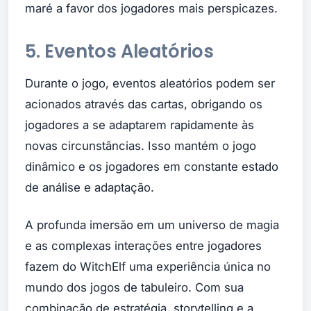
maré a favor dos jogadores mais perspicazes.
5. Eventos Aleatórios
Durante o jogo, eventos aleatórios podem ser
acionados através das cartas, obrigando os
jogadores a se adaptarem rapidamente às
novas circunstâncias. Isso mantém o jogo
dinâmico e os jogadores em constante estado
de análise e adaptação.
A profunda imersão em um universo de magia
e as complexas interações entre jogadores
fazem do WitchElf uma experiência única no
mundo dos jogos de tabuleiro. Com sua
combinação de estratégia, storytelling e a