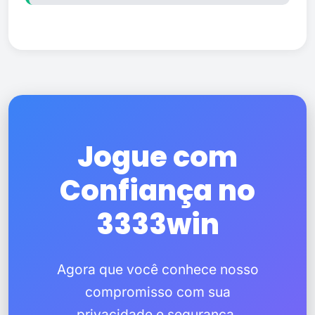
Jogue com
Confiança no
3333win
Agora que você conhece nosso
compromisso com sua
privacidade e segurança,