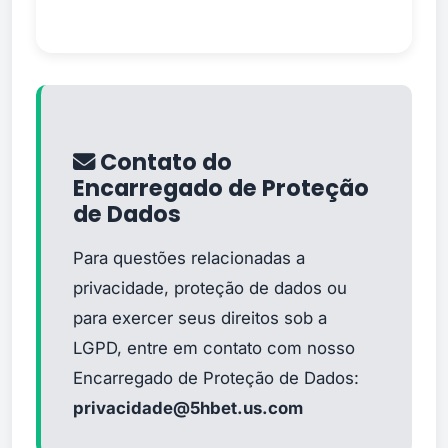
Contato do
Encarregado de Proteção
de Dados
Para questões relacionadas a
privacidade, proteção de dados ou
para exercer seus direitos sob a
LGPD, entre em contato com nosso
Encarregado de Proteção de Dados:
privacidade@5hbet.us.com