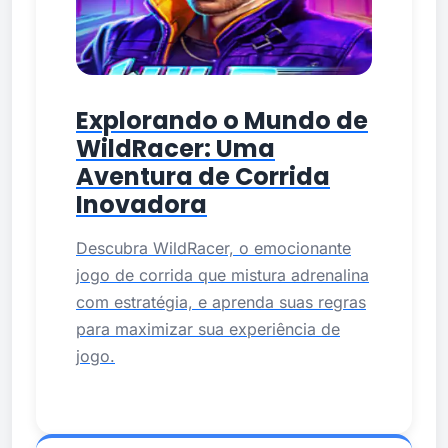
Explorando o Mundo de
WildRacer: Uma
Aventura de Corrida
Inovadora
Descubra WildRacer, o emocionante
jogo de corrida que mistura adrenalina
com estratégia, e aprenda suas regras
para maximizar sua experiência de
jogo.