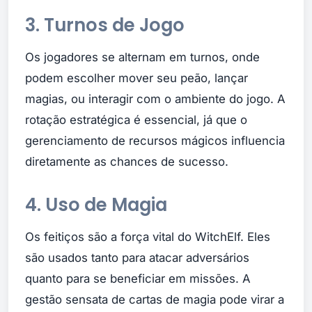
3. Turnos de Jogo
Os jogadores se alternam em turnos, onde
podem escolher mover seu peão, lançar
magias, ou interagir com o ambiente do jogo. A
rotação estratégica é essencial, já que o
gerenciamento de recursos mágicos influencia
diretamente as chances de sucesso.
4. Uso de Magia
Os feitiços são a força vital do WitchElf. Eles
são usados tanto para atacar adversários
quanto para se beneficiar em missões. A
gestão sensata de cartas de magia pode virar a