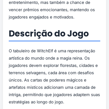
entretenimento, mas também a chance de
vencer prêmios emocionantes, mantendo os
jogadores engajados e motivados.
Descrição do Jogo
O tabuleiro de WitchElf é uma representação
artística do mundo onde a magia reina. Os
jogadores devem explorar florestas, cidades e
terrenos selvagens, cada área com desafios
únicos. As cartas de poderes mágicos e
artefatos místicos adicionam uma camada de
intriga, permitindo que jogadores adaptem suas
estratégias ao longo do jogo.