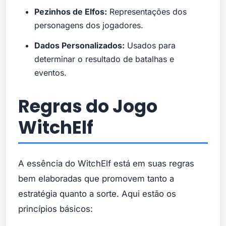
Pezinhos de Elfos:
Representações dos
personagens dos jogadores.
Dados Personalizados:
Usados para
determinar o resultado de batalhas e
eventos.
Regras do Jogo
WitchElf
A essência do WitchElf está em suas regras
bem elaboradas que promovem tanto a
estratégia quanto a sorte. Aqui estão os
princípios básicos: