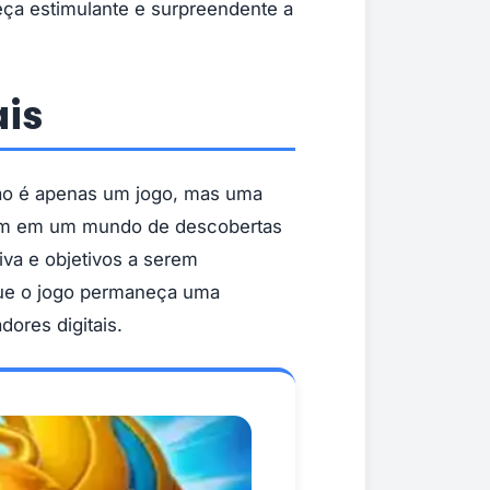
eça estimulante e surpreendente a
ais
ão é apenas um jogo, mas uma
rem em um mundo de descobertas
tiva e objetivos a serem
que o jogo permaneça uma
dores digitais.