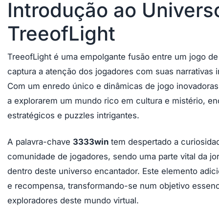
Introdução ao Univers
TreeofLight
TreeofLight é uma empolgante fusão entre um jogo de 
captura a atenção dos jogadores com suas narrativas i
Com um enredo único e dinâmicas de jogo inovadoras,
a explorarem um mundo rico em cultura e mistério, e
estratégicos e puzzles intrigantes.
A palavra-chave
3333win
tem despertado a curiosida
comunidade de jogadores, sendo uma parte vital da jo
dentro deste universo encantador. Este elemento adic
e recompensa, transformando-se num objetivo essenci
exploradores deste mundo virtual.