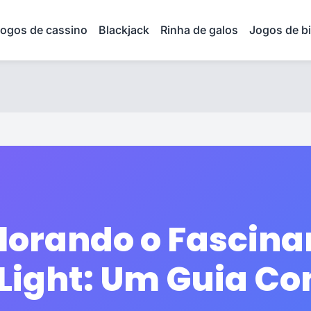
ogos de cassino
Blackjack
Rinha de galos
Jogos de b
lorando o Fascin
Light: Um Guia C