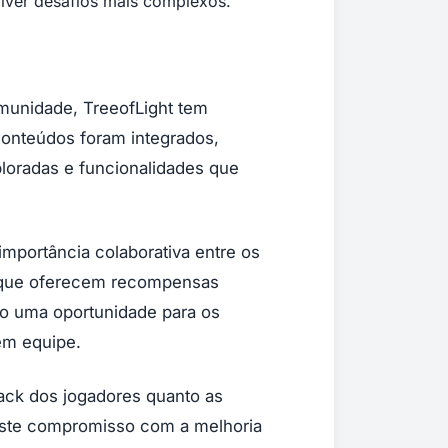
olver desafios mais complexos.
munidade, TreeofLight tem
 conteúdos foram integrados,
ploradas e funcionalidades que
mportância colaborativa entre os
 que oferecem recompensas
são uma oportunidade para os
em equipe.
dback dos jogadores quanto as
Este compromisso com a melhoria