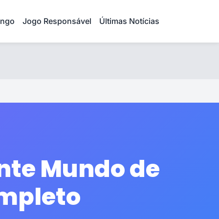
ingo
Jogo Responsável
Últimas Notícias
ante Mundo de
ompleto