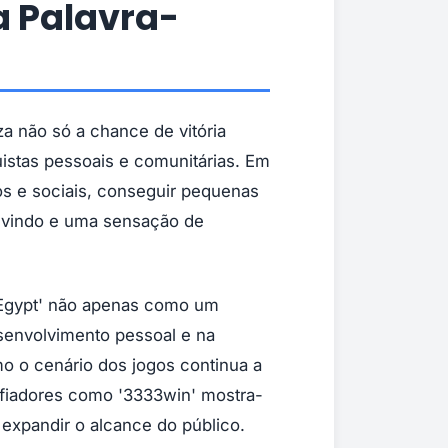
a Palavra-
za não só a chance de vitória
istas pessoais e comunitárias. Em
 e sociais, conseguir pequenas
m-vindo e uma sensação de
fEgypt' não apenas como um
envolvimento pessoal e na
mo o cenário dos jogos continua a
afiadores como '3333win' mostra-
expandir o alcance do público.