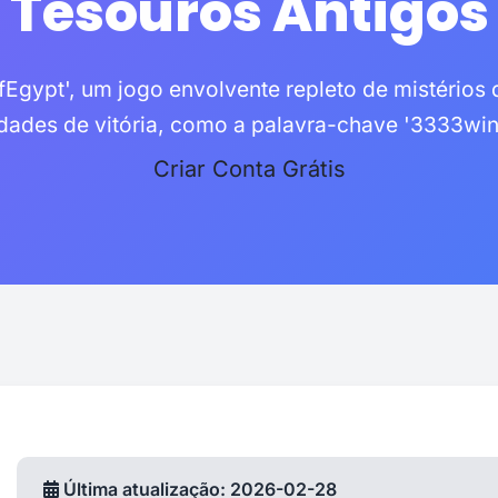
Tesouros Antigos
Egypt', um jogo envolvente repleto de mistérios d
dades de vitória, como a palavra-chave '3333win
Criar Conta Grátis
Última atualização: 2026-02-28