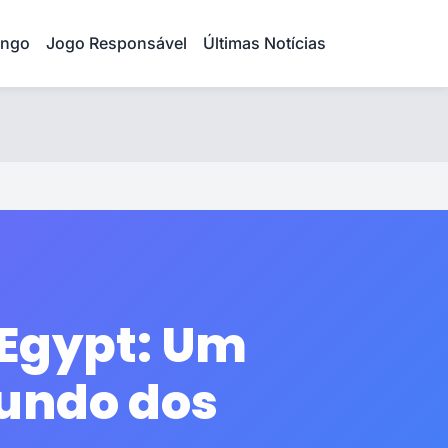
ingo
Jogo Responsável
Últimas Notícias
fEgypt: Um
undo dos