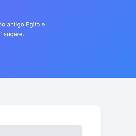
o antigo Egito e
' sugere.