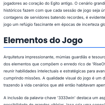
jogadores ao coração do Egito antigo. O cenário grand
históricos fazem com que cada sessão de jogo seja ú
contagens de servidores batendo recordes, é evidente
jogo um refúgio fascinante em épocas de incerteza glo
Elementos do Jogo
Arquitetura impressionante, múmias guardiãs e tesou
dos elementos que compõem o enredo rico de 'RiseOf
reunir habilidades intelectuais e estratégicas para av
cumprindo missões. A qualidade visual do jogo é um d
trazendo à vida cenários que até então habitavam apena
A inclusão da palavra-chave '3333win' destaca um aspe
possibilidade de grandes vitórias. Isso cria uma conex