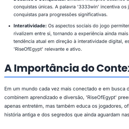
conquistas únicas. A palavra '3333win' incentiva os
conquistas para progressões significativas.
Interatividade:
Os aspectos sociais do jogo permit
rivalizem entre si, tornando a experiência ainda mais
tendência atual em direção à interatividade digital, 
'RiseOfEgypt' relevante e ativo.
A Importância do Conte
Em um mundo cada vez mais conectado e em busca d
combinem aprendizado e diversão, 'RiseOfEgypt' preen
apenas entretém, mas também educa os jogadores, ofe
história antiga e dos segredos que ainda aguardam na