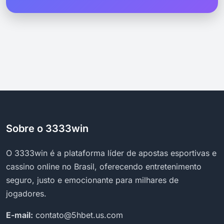
Sobre o 3333win
O 3333win é a plataforma líder de apostas esportivas e
cassino online no Brasil, oferecendo entretenimento
seguro, justo e emocionante para milhares de
jogadores.
E-mail:
contato@5hbet.us.com