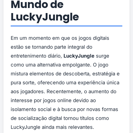
Mundo de
LuckyJungle
Em um momento em que os jogos digitais
estão se tornando parte integral do
entretenimento diário,
LuckyJungle
surge
como uma alternativa empolgante. O jogo
mistura elementos de descoberta, estratégia e
pura sorte, oferecendo uma experiência única
aos jogadores. Recentemente, o aumento do
interesse por jogos online devido ao
isolamento social e à busca por novas formas
de socialização digital tornou títulos como
LuckyJungle ainda mais relevantes.