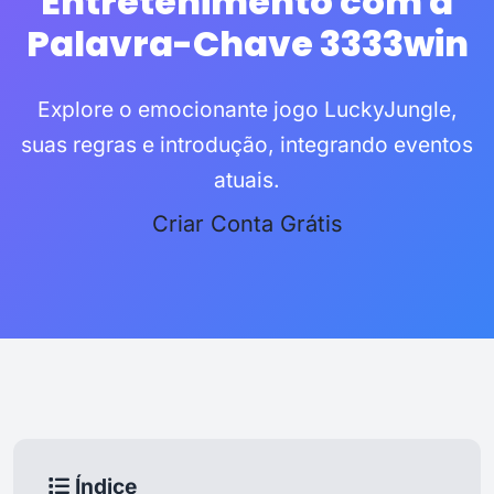
Entretenimento com a
Palavra-Chave 3333win
Explore o emocionante jogo LuckyJungle,
suas regras e introdução, integrando eventos
atuais.
Criar Conta Grátis
Índice