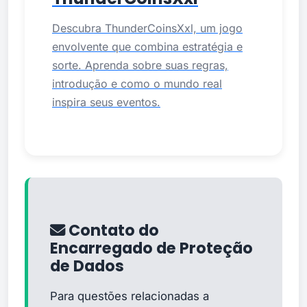
Descubra ThunderCoinsXxl, um jogo
envolvente que combina estratégia e
sorte. Aprenda sobre suas regras,
introdução e como o mundo real
inspira seus eventos.
Contato do
Encarregado de Proteção
de Dados
Para questões relacionadas a