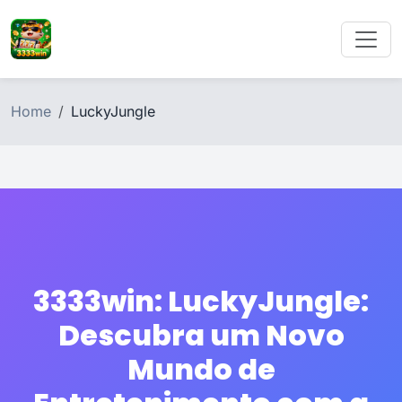
Home
LuckyJungle
3333win: LuckyJungle:
Descubra um Novo
Mundo de