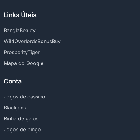
Links Úteis
BanglaBeauty
WildOverlordsBonusBuy
ProsperityTiger
Mapa do Google
Conta
Jogos de cassino
Blackjack
Rinha de galos
Jogos de bingo