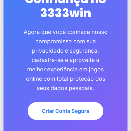
3333win
Agora que você conhece nosso
compromisso com sua
privacidade e segurança,
cadastre-se e aproveite a
melhor experiência em jogos
online com total proteção dos
seus dados pessoais.
Criar Conta Segura