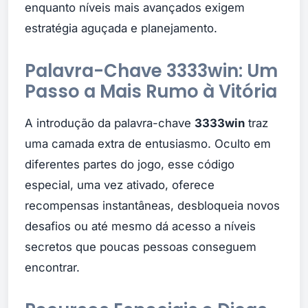
enquanto níveis mais avançados exigem
estratégia aguçada e planejamento.
Palavra-Chave 3333win: Um
Passo a Mais Rumo à Vitória
A introdução da palavra-chave
3333win
traz
uma camada extra de entusiasmo. Oculto em
diferentes partes do jogo, esse código
especial, uma vez ativado, oferece
recompensas instantâneas, desbloqueia novos
desafios ou até mesmo dá acesso a níveis
secretos que poucas pessoas conseguem
encontrar.