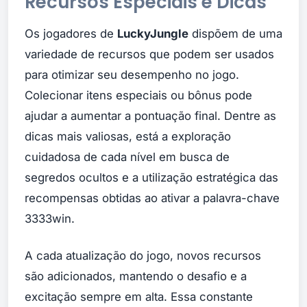
Recursos Especiais e Dicas
Os jogadores de
LuckyJungle
dispõem de uma
variedade de recursos que podem ser usados
para otimizar seu desempenho no jogo.
Colecionar itens especiais ou bônus pode
ajudar a aumentar a pontuação final. Dentre as
dicas mais valiosas, está a exploração
cuidadosa de cada nível em busca de
segredos ocultos e a utilização estratégica das
recompensas obtidas ao ativar a palavra-chave
3333win.
A cada atualização do jogo, novos recursos
são adicionados, mantendo o desafio e a
excitação sempre em alta. Essa constante