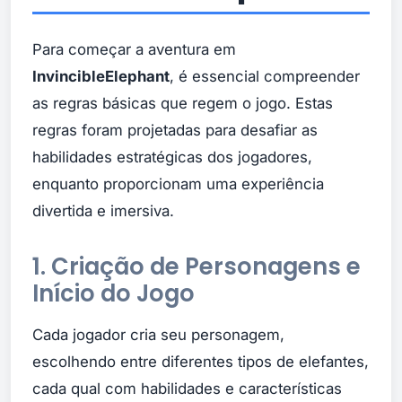
Para começar a aventura em
InvincibleElephant
, é essencial compreender
as regras básicas que regem o jogo. Estas
regras foram projetadas para desafiar as
habilidades estratégicas dos jogadores,
enquanto proporcionam uma experiência
divertida e imersiva.
1. Criação de Personagens e
Início do Jogo
Cada jogador cria seu personagem,
escolhendo entre diferentes tipos de elefantes,
cada qual com habilidades e características