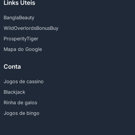
Links Úteis
BanglaBeauty
WildOverlordsBonusBuy
ProsperityTiger
Mapa do Google
Conta
Jogos de cassino
Blackjack
Rinha de galos
Jogos de bingo