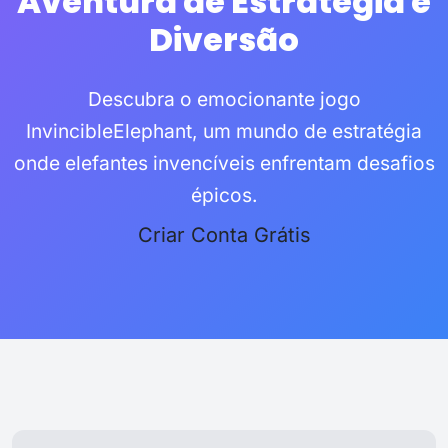
Aventura de Estratégia e
Diversão
Descubra o emocionante jogo
InvincibleElephant, um mundo de estratégia
onde elefantes invencíveis enfrentam desafios
épicos.
Criar Conta Grátis