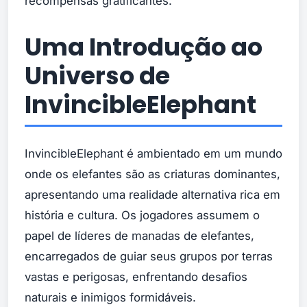
recompensas gratificantes.
Uma Introdução ao
Universo de
InvincibleElephant
InvincibleElephant é ambientado em um mundo
onde os elefantes são as criaturas dominantes,
apresentando uma realidade alternativa rica em
história e cultura. Os jogadores assumem o
papel de líderes de manadas de elefantes,
encarregados de guiar seus grupos por terras
vastas e perigosas, enfrentando desafios
naturais e inimigos formidáveis.