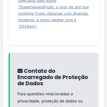
Descubra tudo sobre
7SuperSevensFruits, o jogo de slot que
combina frutas clássicas com diversão
moderna, e como ganhar com a
'3333win'.
Contato do
Encarregado de Proteção
de Dados
Para questões relacionadas a
privacidade, proteção de dados ou