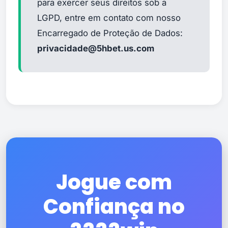
para exercer seus direitos sob a
LGPD, entre em contato com nosso
Encarregado de Proteção de Dados:
privacidade@5hbet.us.com
Jogue com
Confiança no