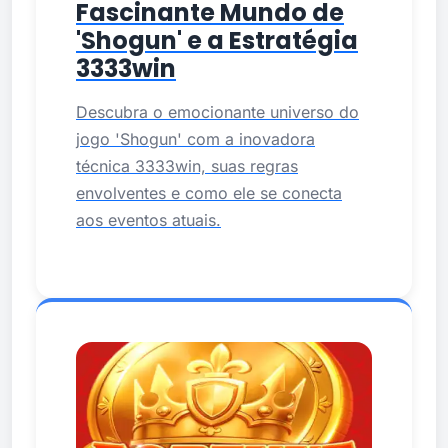
Fascinante Mundo de
'Shogun' e a Estratégia
3333win
Descubra o emocionante universo do
jogo 'Shogun' com a inovadora
técnica 3333win, suas regras
envolventes e como ele se conecta
aos eventos atuais.