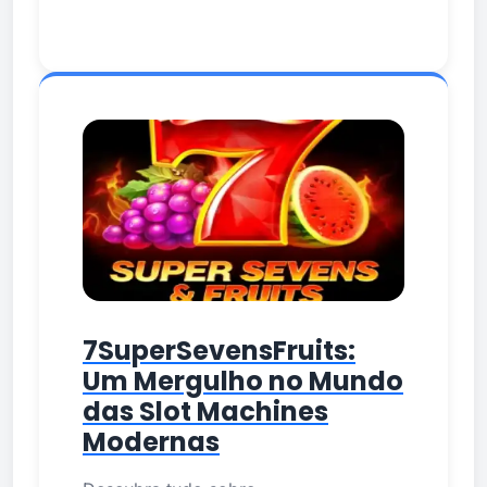
7SuperSevensFruits:
Um Mergulho no Mundo
das Slot Machines
Modernas